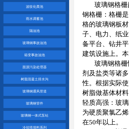
玻璃钢格栅颜
波纹化粪池
钢格栅：格栅是
雨水调蓄池
格的玻璃钢板材
隔油池
子、电力、纸业
备平台、钻井平
玻璃钢事故油池
建筑设施上。本
箱变事故油池
玻璃钢格栅性
面源污染处理器
剂及盐类等诸多
树脂混凝土排水沟
性。根据实际使
玻璃钢通风管道
树脂做基体材料
轻质高强：玻璃
玻璃钢管件
为硬质聚氯乙烯
玻璃钢一体式泵站
在50年以上。
冷却塔填料系列